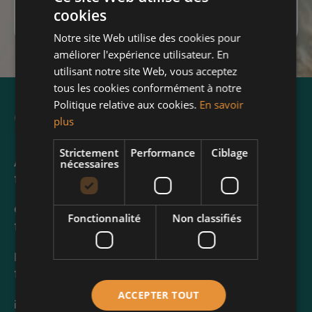
cookies
Notre site Web utilise des cookies pour
améliorer l'expérience utilisateur. En
utilisant notre site Web, vous acceptez
tous les cookies conformément à notre
Politique relative aux cookies.
En savoir
plus
Strictement
Performance
Ciblage
Avenue Henri Conscience 74,
nécessaires
1140 Evere
Chaussée de Roodebeek, 230
Fonctionnalité
Non classifiés
1200 Woluwe-Saint-Lambert
Rue Henri Jacobs, 33
1030 Schaerbeek
ACCEPTER TOUT
info@century21everone.be