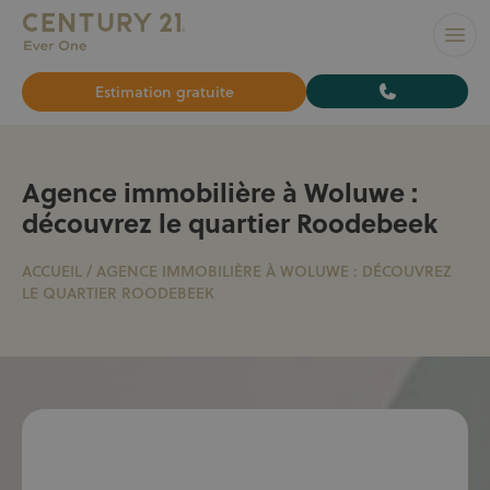
L’AGENCE N°1 À BRUXELLES pour vendre ou louer votre bi
Ouvr
Estimation gratuite
Agence immobilière à Woluwe :
découvrez le quartier Roodebeek
ACCUEIL
/
AGENCE IMMOBILIÈRE À WOLUWE : DÉCOUVREZ
LE QUARTIER ROODEBEEK