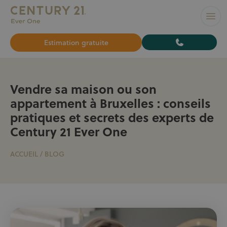
L’AGENCE N°1 À BRUXELLES pour vendre ou louer votre bi
Ouvr
Estimation gratuite
Vendre sa maison ou son
appartement à Bruxelles : conseils
pratiques et secrets des experts de
Century 21 Ever One
ACCUEIL
/
BLOG