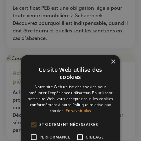
Le certificat PEB est une obligation légale pour
toute vente immobilière à Schaerbeek.
Découvrez pourquoi il est indispensable, quand il
doit être fourni et quelles sont les sanctions en
cas d’absence.
×
Ce site Web utilise des
Acheter en couple : comment éviter les
cookies
pièges ?
Notre site Web utilise des cookies pour
Acheter un bien immobilier en couple est un
améliorer l'expérience utilisateur. En utilisant
projet de vie important, mais il comporte de
notre site Web, vous acceptez tous les cookies
conformément à notre Politique relative aux
nombreux pièges juridiques et financiers.
cookies.
En savoir plus
Découvrez les points essentiels à anticiper pour
sécuriser votre achat et protéger chaque
STRICTEMENT NÉCESSAIRES
partenaire.
PERFORMANCE
CIBLAGE