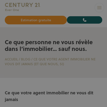
L’AGENCE N°1 À BRUXELLES pour vendre ou louer votre bi
Ouvr
Estimation gratuite
Ce que personne ne vous révèle
dans l’immobilier… sauf nous.
ACCUEIL
/
BLOG
/
CE QUE VOTRE AGENT IMMOBILIER NE
VOUS DIT JAMAIS (ET QUE NOUS, SI)
Ce que votre agent immobilier ne vous dit
jamais