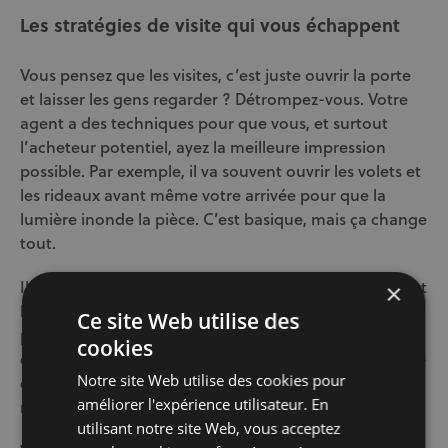
Les stratégies de visite qui vous échappent
Vous pensez que les visites, c’est juste ouvrir la porte
et laisser les gens regarder ? Détrompez-vous. Votre
agent a des techniques pour que vous, et surtout
l’acheteur potentiel, ayez la meilleure impression
possible. Par exemple, il va souvent ouvrir les volets et
les rideaux avant même votre arrivée pour que la
lumière inonde la pièce. C’est basique, mais ça change
tout.
Il peut aussi vous suggérer de quitter les lieux pendant
×
la visite. Ce n’est pas pour vous mettre dehors, mais
Ce site Web utilise des
pour que les visiteurs se sentent plus libres d’explorer
cookies
et de discuter sans se sentir observés. Ils oseront peut-
Notre site Web utilise des cookies pour
être poser des questions plus directes à l’agent, ou
améliorer l'expérience utilisateur. En
même parler de leurs impressions entre eux.
utilisant notre site Web, vous acceptez