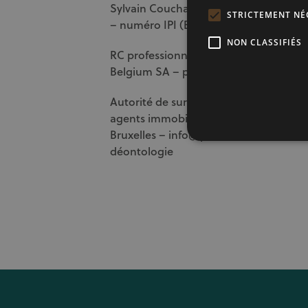
Sylvain Couchant- agent immobilier i
STRICTEMENT NÉ
– numéro IPI (Belgique) 507.785
NON CLASSIFIÉS
RC professionnelle et cautionnement 
Belgium SA – police n° 730.390.160
Autorité de surveillance : Institut prof
agents immobiliers, rue du Luxembour
Bruxelles –
info@ipi.be
–
+32 2 505 38 5
déontologie