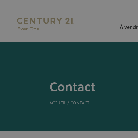
À vendr
L’AGENCE N°1 À BRUXELLES pour vendre ou louer votr
Contact
ACCUEIL
/
CONTACT