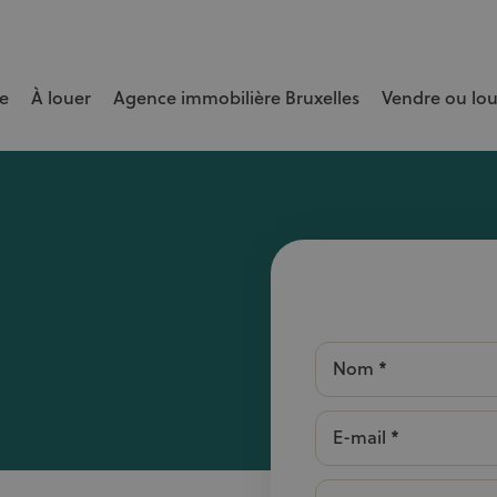
e
À louer
Agence immobilière Bruxelles
Vendre ou lo
e bien rapidement et au meilleur prix.
Nom *
E-mail *