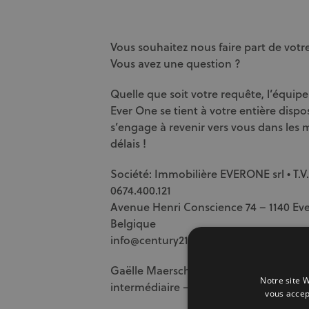
Vous souhaitez nous faire part de votr
Vous avez une question ?
Quelle que soit votre requête, l’équipe
Ever One se tient à votre entière dispos
s’engage à revenir vers vous dans les m
délais !
Société: Immobilière EVERONE srl • T.V.
0674.400.121
Avenue Henri Conscience 74 – 1140 Ev
Belgique
info@century21everone.be
–
+32 (0) 2 2
Gaëlle Maerschalck – agent immobilie
Notre site W
intermédiaire – numéro IPI (Belgique)
vous accep