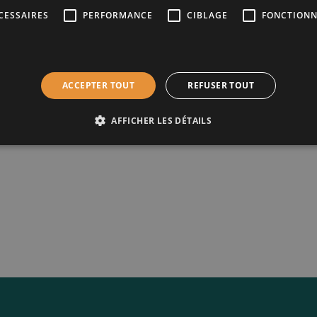
ntermédiaire
CESSAIRES
PERFORMANCE
CIBLAGE
FONCTIONN
via AXA
ACCEPTER TOUT
REFUSER TOUT
essionnel des
g 16 B, 1000
AFFICHER LES DÉTAILS
0
–
Code de