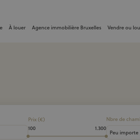
e
À louer
Agence immobilière Bruxelles
Vendre ou lo
e bien rapidement et au meilleur prix.
Nbre de cham
Prix (€)