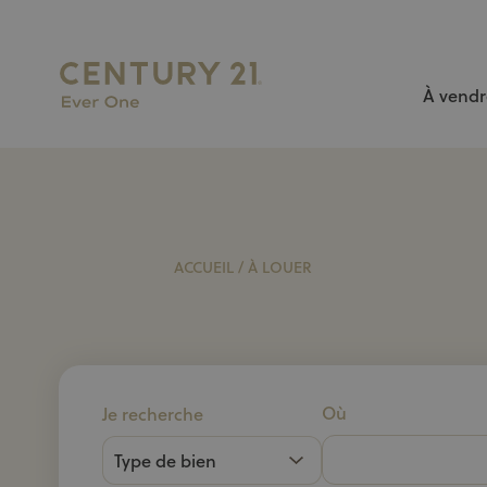
À vendr
L’AGENCE N°1 À BRUXELLES pour vendre ou louer votr
ACCUEIL
/
À LOUER
Où
Je recherche