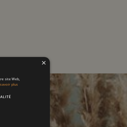
×
tre site Web,
savoir plus
ALITÉ