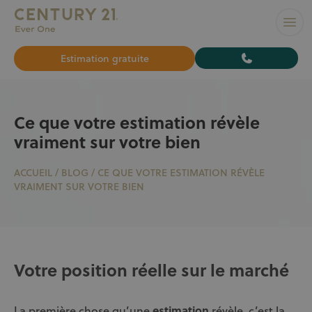
L’AGENCE N°1 À BRUXELLES pour vendre ou louer votre bi
Ouvr
Estimation gratuite
Ce que votre estimation révèle
vraiment sur votre bien
ACCUEIL
/
BLOG
/
CE QUE VOTRE ESTIMATION RÉVÈLE
VRAIMENT SUR VOTRE BIEN
Votre position réelle sur le marché
La première chose qu’une
estimation
révèle, c’est la