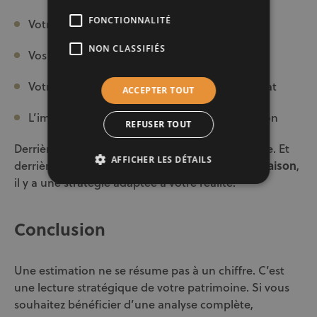
FONCTIONNALITÉ
Votre timing idéal
NON CLASSIFIÉS
Vos objectifs financiers
Votre capacité à enchaîner sur un nouvel achat
ACCEPTER TOUT
L’impact fiscal ou patrimonial de votre décision
REFUSER TOUT
Derrière chaque estimation, il y a un projet de vie. Et
AFFICHER LES DÉTAILS
derrière chaque
analyse de la valeur de votre maison
,
il y a une stratégie adaptée à votre réalité.
Conclusion
Une estimation ne se résume pas à un chiffre. C’est
une lecture stratégique de votre patrimoine. Si vous
souhaitez bénéficier d’une analyse complète,