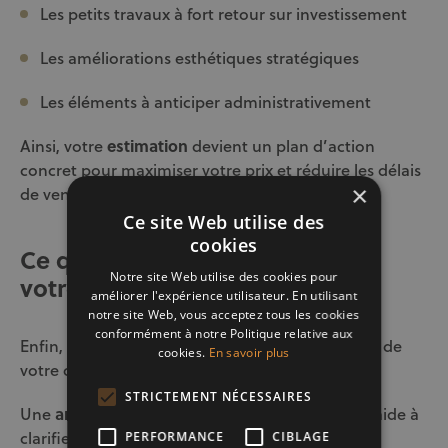
Les petits travaux à fort retour sur investissement
Les améliorations esthétiques stratégiques
Les éléments à anticiper administrativement
Ainsi, votre
estimation
devient un plan d’action
concret pour maximiser votre prix et réduire les délais
×
de vente.
Ce site Web utilise des
cookies
Ce que votre estimation dit de
Notre site Web utilise des cookies pour
votre projet
améliorer l'expérience utilisateur. En utilisant
notre site Web, vous acceptez tous les cookies
conformément à notre Politique relative aux
Enfin, une estimation révèle souvent la maturité de
cookies.
En savoir plus
votre décision.
STRICTEMENT NÉCESSAIRES
Une
analyse de la valeur de votre maison
vous aide à
clarifier :
PERFORMANCE
CIBLAGE