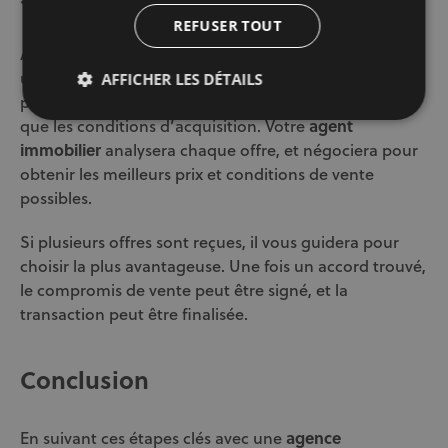
REFUSER TOUT
Après les visites, les acheteurs intéressés soumettront
une offre d’achat. Celle-ci précise le prix qu’ils sont
AFFICHER LES DÉTAILS
prêts à payer pour la maison ou l’appartement, ainsi
que les conditions d’acquisition. Votre
agent
immobilier
analysera chaque offre, et négociera pour
obtenir les meilleurs prix et conditions de vente
possibles.
Si plusieurs offres sont reçues, il vous guidera pour
choisir la plus avantageuse. Une fois un accord trouvé,
le compromis de vente peut être signé, et la
transaction peut être finalisée.
Conclusion
En suivant ces étapes clés avec une
agence