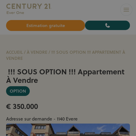
L’AGENCE N°1 À BRUXELLES pour vendre ou louer votre bi
Ouvr
Estimation gratuite
ACCUEIL
/
À VENDRE
/
!!! SOUS OPTION !!! APPARTEMENT À
VENDRE
!!! SOUS OPTION !!! Appartement
À Vendre
OPTION
€ 350.000
Adresse sur demande - 1140 Evere