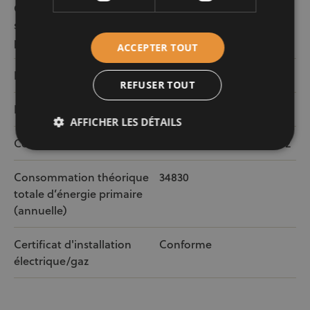
Consommation
284
spécifique d’énergie
primaire (kWh/m2)
ACCEPTER TOUT
PEB
REFUSER TOUT
Émissions annuelles CO²
45
AFFICHER LES DÉTAILS
Code unique PEB
20260413‐0000749953‐01‐2
Consommation théorique
34830
totale d’énergie primaire
(annuelle)
Certificat d'installation
Conforme
électrique/gaz