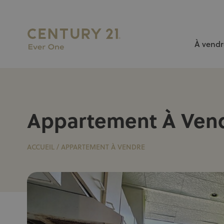
À vendr
L’AGENCE N°1 À BRUXELLES pour vendre ou louer votr
Appartement À Ven
ACCUEIL
/
APPARTEMENT À VENDRE