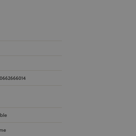
0662666­01­4
ble
rme