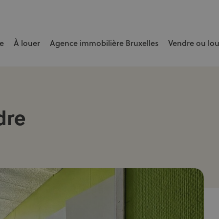
e
À louer
Agence immobilière Bruxelles
Vendre ou lo
e bien rapidement et au meilleur prix.
dre