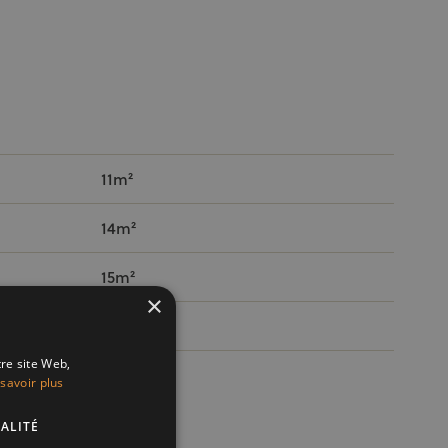
11m²
14m²
15m²
×
4m²
tre site Web,
savoir plus
ALITÉ