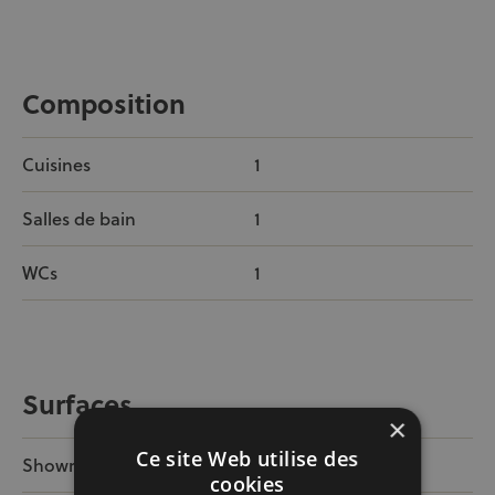
Composition
Cuisines
1
Salles de bain
1
WCs
1
Surfaces
×
Ce site Web utilise des
Showroom
60m²
cookies