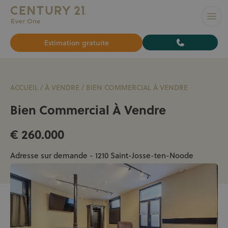
L’AGENCE N°1 À BRUXELLES pour vendre ou louer votre bi
Ouvr
Estimation gratuite
ACCUEIL
/
À VENDRE
/
BIEN COMMERCIAL À VENDRE
Bien Commercial À Vendre
€ 260.000
Adresse sur demande - 1210 Saint-Josse-ten-Noode