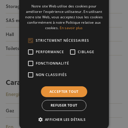
Storage Room
6,5m²
Notre site Web utilise des cookies pour
améliorer l'expérience utilisateur. En utilisant
notre site Web, vous acceptez tous les cookies
SAS entrée
2m²
conformément à notre Politique relative aux
cookies.
En savoir plus
Hall
4m²
STRICTEMENT NÉCESSAIRES
Toilets
8,5m²
PERFORMANCE
CIBLAGE
FONCTIONNALITÉ
NON CLASSIFIÉS
Caractéristiques
ACCEPTER TOUT
Energie
REFUSER TOUT
Gaz
Oui
AFFICHER LES DÉTAILS
Eco