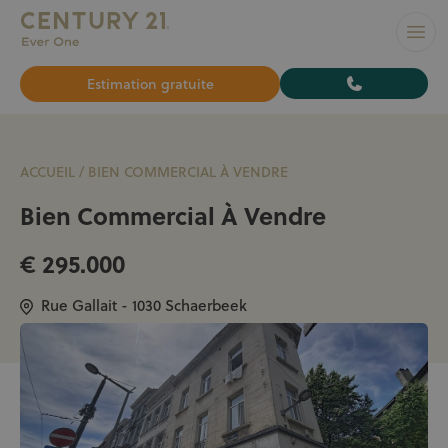
L’AGENCE N°1 À BRUXELLES pour vendre ou louer votre bi
Ouvr
Estimation gratuite
ACCUEIL
/
BIEN COMMERCIAL À VENDRE
Bien Commercial À Vendre
€ 295.000
Rue Gallait - 1030 Schaerbeek