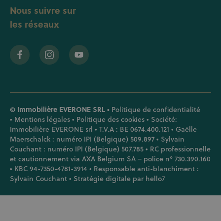
Nous suivre sur
les réseaux
© Immobilière EVERONE SRL •
Politique de confidentialité
•
Mentions légales
•
Politique des cookies
• Société:
Immobilière EVERONE srl • T.V.A : BE 0674.400.121 • Gaëlle
Maerschalck : numéro IPI (Belgique) 509.897 • Sylvain
Couchant : numéro IPI (Belgique) 507.785 • RC professionnelle
et cautionnement via AXA Belgium SA – police n° 730.390.160
• KBC 94-7350-4781-3914 • Responsable anti-blanchiment :
Sylvain Couchant • Stratégie digitale par
hello7
PLANIFIER UN RENDEZ-VOUS