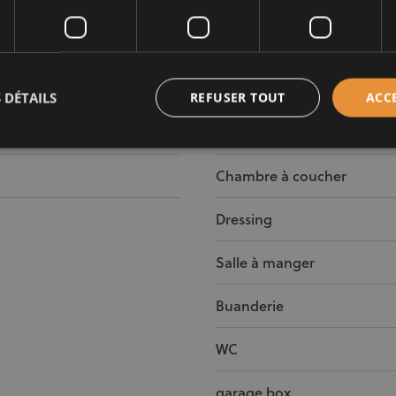
Salon
Cuisine
Chambre
 DÉTAILS
REFUSER TOUT
ACC
Salle de bain
Chambre à coucher
Dressing
Salle à manger
Buanderie
WC
garage box