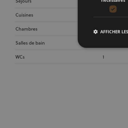
Séjours
1
Cuisines
1
Chambres
2
AFFICHER LES
Salles de bain
1
WCs
1