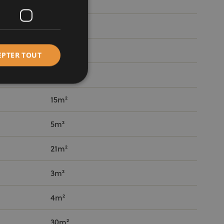
46m²
18m²
18m²
EPTER TOUT
15m²
15m²
5m²
21m²
3m²
4m²
30m²