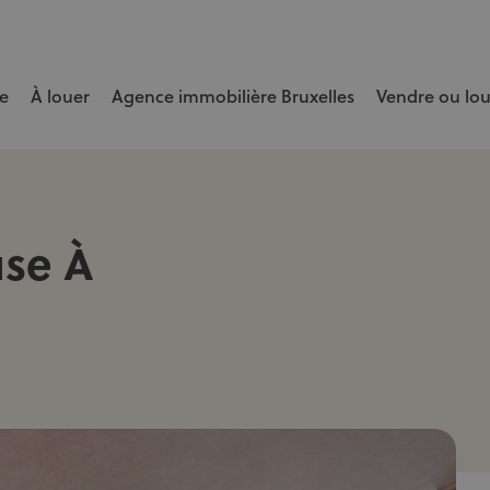
e
À louer
Agence immobilière Bruxelles
Vendre ou lo
e bien rapidement et au meilleur prix.
se À