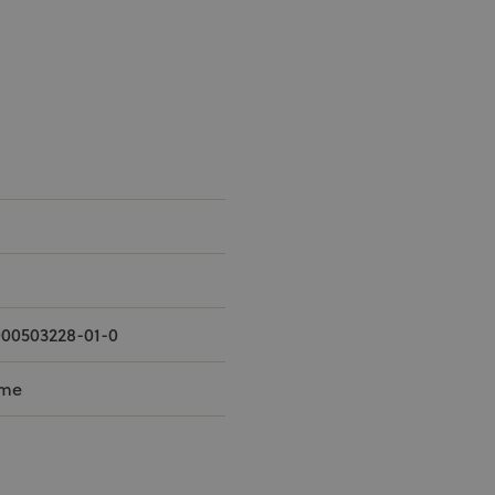
000503228-01-0
rme