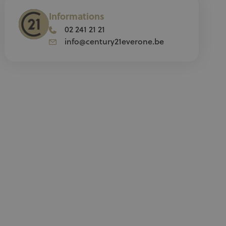
Informations
02 241 21 21
info@century21everone.be