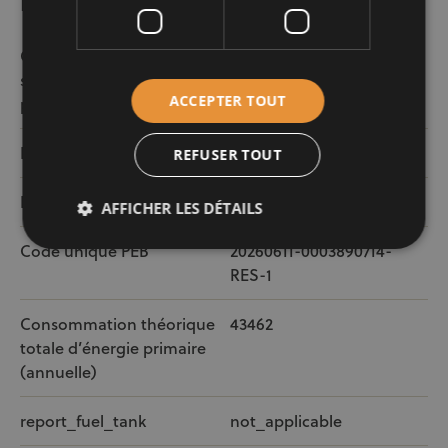
Informations légales
Consommation
314
spécifique d’énergie
ACCEPTER TOUT
primaire (kWh/m2)
PEB
REFUSER TOUT
Émissions annuelles CO²
8281
AFFICHER LES DÉTAILS
Code unique PEB
20260611-0003890714-
RES-1
Consommation théorique
43462
totale d’énergie primaire
(annuelle)
report_fuel_tank
not_applicable