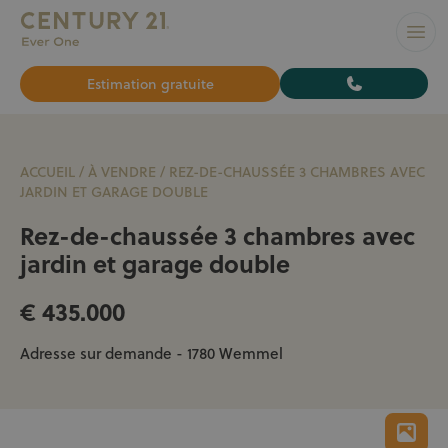
L’AGENCE N°1 À BRUXELLES pour vendre ou louer votre bi
Ouvr
Estimation gratuite
ACCUEIL
/
À VENDRE
/
REZ-DE-CHAUSSÉE 3 CHAMBRES AVEC
JARDIN ET GARAGE DOUBLE
Rez-de-chaussée 3 chambres avec
jardin et garage double
€ 435.000
Adresse sur demande - 1780 Wemmel