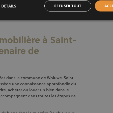
us êtes propriétaire, vous pourrez
 DÉTAILS
REFUSER TOUT
ACC
 immobilier
. Les acquéreurs et les
harme du quartier et la qualité de vie qu’il
obilière à Saint-
tenaire de
ées dans la commune de Woluwe-Saint-
ssède une connaissance approfondie du
dre, acheter ou louer un bien dans le
ccompagnent dans toutes les étapes de
 de biens dans le quartier. De plus, nous