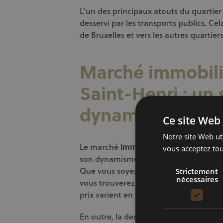
L’un des principaux atouts du quartier es
desservi par les transports publics. Cel
de Bruxelles et vers les autres quartiers 
Marché immobili
Saint-Henri : un 
dynamique
Ce site Web 
Notre site Web uti
Le marché
immobilier au quartier Sai
vous acceptez tou
son dynamisme. En effet, on y trouve
Que vous soyez à la recherche d’une 
Strictement
nécessaires
vous trouverez une offre variée qui sa
prix varient en fonction de la taille, d
En outre, la demande est soutenue dans