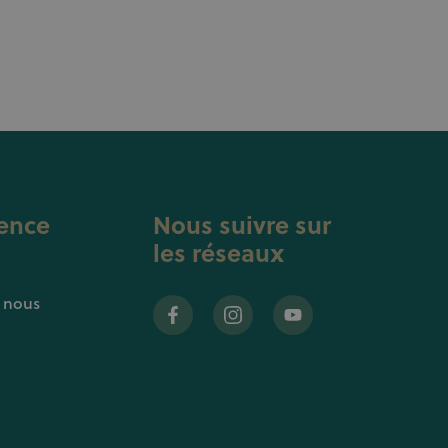
ence
Nous suivre sur
les réseaux
z nous