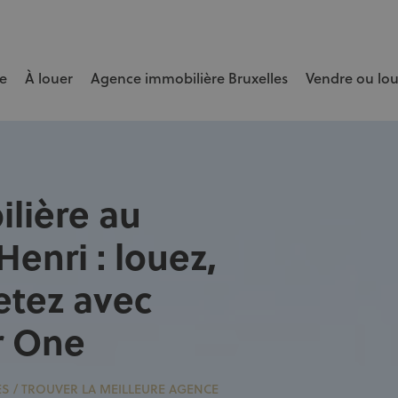
e
À louer
Agence immobilière Bruxelles
Vendre ou lo
e bien rapidement et au meilleur prix.
lière au
Henri : louez,
etez avec
r One
ES
/
TROUVER LA MEILLEURE AGENCE