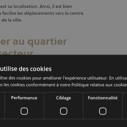
t sa localisation. Ainsi, il est bien
a facilite les déplacements vers le centre
de la ville.
er au quartier
secteur
utilise des cookies
lise des cookies pour améliorer l'expérience utilisateur. En utilis
nt-Henri
se caractérise par sa diversité et
s les cookies conformément à notre Politique relative aux cookie
 une large gamme de biens immobiliers.
maison unifamiliale ou d’un appartement,
Performance
Ciblage
Fonctionnalité
ura répondre à vos attentes. Notez que les
e l’emplacement et de l’état du bien.
 cette localité, particulièrement pour les