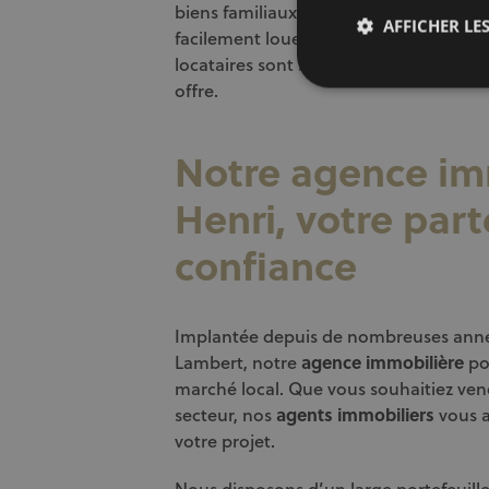
biens familiaux. Cela signifie que si vo
AFFICHER LES
facilement louer ou
vendre votre bien
locataires sont souvent attirés par le c
offre.
Notre agence imm
Henri, votre par
confiance
Implantée depuis de nombreuses ann
Lambert, notre
agence immobilière
po
marché local. Que vous souhaitiez ven
secteur, nos
agents immobiliers
vous a
votre projet.
Nous disposons d’un large portefeuille