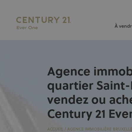
À vendr
L’AGENCE N°1 À BRUXELLES pour vendre ou louer votr
Agence immobi
quartier Saint-
vendez ou ach
Century 21 Eve
ACCUEIL
/
AGENCE IMMOBILIÈRE BRUXELL