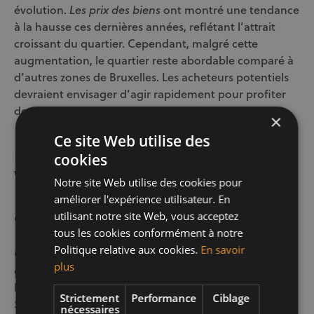
évolution.
ont montré une tendance
Les prix des biens
à la hausse ces dernières années, reflétant l’attrait
croissant du quartier. Cependant, malgré cette
augmentation, le quartier reste abordable comparé à
d’autres zones de Bruxelles. Les acheteurs potentiels
devraient envisager d’agir rapidement pour profiter
des conditions actuelles du marché.
×
Ce site Web utilise des
Les agences immobilières à
cookies
Woluwe
Notre site Web utilise des cookies pour
améliorer l'expérience utilisateur. En
utilisant notre site Web, vous acceptez
Century 21 Ever One et son expertise locale
tous les cookies conformément à notre
Politique relative aux cookies.
En savoir
Century 21 Ever One est une figure incontournable
plus
dans le domaine de l’immobilier à Woluwe. Avec des
bureaux situés stratégiquement à Evere, Woluwe, et
Strictement
Performance
Ciblage
Schaerbeek, cette agence garantit une
proximité
avec
nécessaires