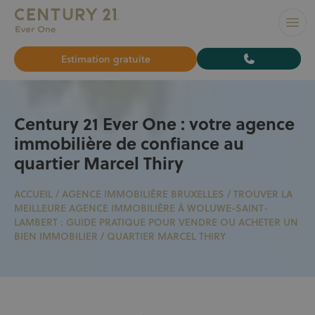
L’AGENCE N°1 À BRUXELLES pour vendre ou louer votre bi
Ouvr
Estimation gratuite
Century 21 Ever One : votre agence
immobilière de confiance au
quartier Marcel Thiry
ACCUEIL
/
AGENCE IMMOBILIÈRE BRUXELLES
/
TROUVER LA
MEILLEURE AGENCE IMMOBILIÈRE À WOLUWE-SAINT-
LAMBERT : GUIDE PRATIQUE POUR VENDRE OU ACHETER UN
BIEN IMMOBILIER
/
QUARTIER MARCEL THIRY