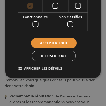
ses clients et une connaissance approfondie du
marché local. Leur équipe, forte d’une grande
expérience, propose une gamme complète de services
Fonctionnalité
Non classifiés
allant de la vente à l’achat, en passant par la location
et l’évaluation de biens. Grâce à leur réseau
international, ils offrent des opportunités uniques à
leurs clients, qu’ils soient acheteurs ou vendeurs.
ACCEPTER TOUT
Comment choisir la bonne agence
REFUSER TOUT
immobilière
Choisir la bonne agence immobilière peut faire toute
AFFICHER LES DÉTAILS
la différence dans la réussite de votre projet
immobilier. Voici quelques conseils pour vous aider
dans votre choix :
Recherchez la réputation
de l’agence. Les avis
clients et les recommandations peuvent vous