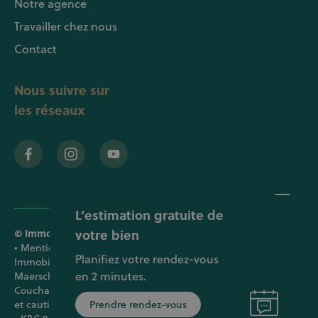
Notre agence
Travailler chez nous
Contact
Nous suivre sur
les réseaux
L’estimation gratuite de
© Immobilière EVERONE SRL •
votre bien
Politique de confidentialité
•
Mentions légales
•
Politique des cookies
• Société:
Planifiez votre rendez-vous
Immobilière EVERONE srl • T.V.A : BE 0674.400.121 • Gaëlle
en 2 minutes.
Maerschalck : numéro IPI (Belgique) 509.897 • Sylvain
Couchant : numéro IPI (Belgique) 507.785 • RC professionnelle
et cautionnement via AXA Belgium SA – police n° 730.390.160
Prendre rendez-vous