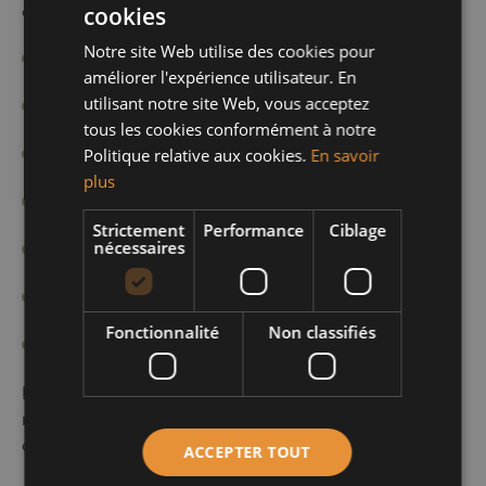
complet :
cookies
Notre site Web utilise des cookies pour
estimation du bien immobilier,
améliorer l'expérience utilisateur. En
utilisant notre site Web, vous acceptez
conseils sur la valorisation du bien,
tous les cookies conformément à notre
stratégie de tarification,
Politique relative aux cookies.
En savoir
plus
négociation,
Strictement
Performance
Ciblage
démarches administratives,
nécessaires
recherche de biens,
Fonctionnalité
Non classifiés
etc.
Puis, en relation avec un large réseau de propriétaires,
nous vous permettons d’accéder à une offre variée et
de trouver plus facilement le bien idéal.
ACCEPTER TOUT