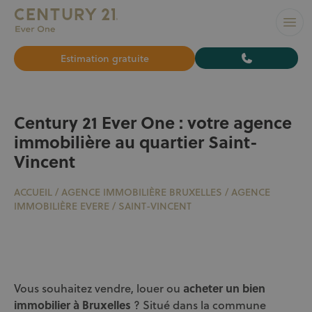
L’AGENCE N°1 À BRUXELLES pour vendre ou louer votre bi
Ouvr
Estimation gratuite
Century 21 Ever One : votre agence
immobilière au quartier Saint-
Vincent
ACCUEIL
/
AGENCE IMMOBILIÈRE BRUXELLES
/
AGENCE
IMMOBILIÈRE EVERE
/
SAINT-VINCENT
Vous souhaitez vendre, louer ou
acheter un bien
immobilier à Bruxelles
? Situé dans la commune