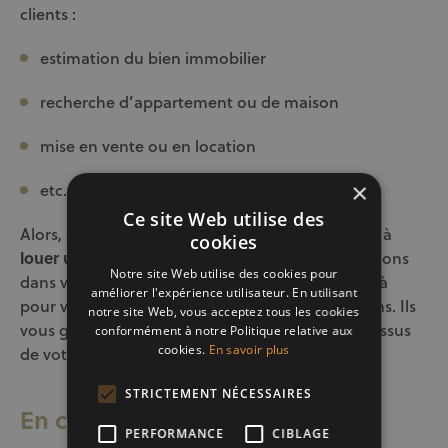
clients :
estimation du bien immobilier
recherche d’appartement ou de maison
mise en vente ou en location
×
etc.
Ce site Web utilise des
Alors, que vous cherchiez à acheter, à vendre ou à
cookies
louer un bien immobilier
, nous vous accompagnons
Notre site Web utilise des cookies pour
dans votre projet. Nos
agents immobiliers
sont là
améliorer l'expérience utilisateur. En utilisant
pour vous aider à prendre les meilleures décisions. Ils
notre site Web, vous acceptez tous les cookies
vous guideront à travers chaque étape du processus
conformément à notre Politique relative aux
cookies.
En savoir plus
de votre projet.
STRICTEMENT NÉCESSAIRES
En conclusion
PERFORMANCE
CIBLAGE