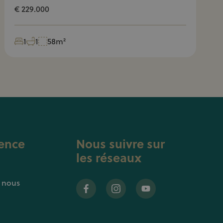
€ 229.000
1
1
58m²
ence
Nous suivre sur
les réseaux
z nous