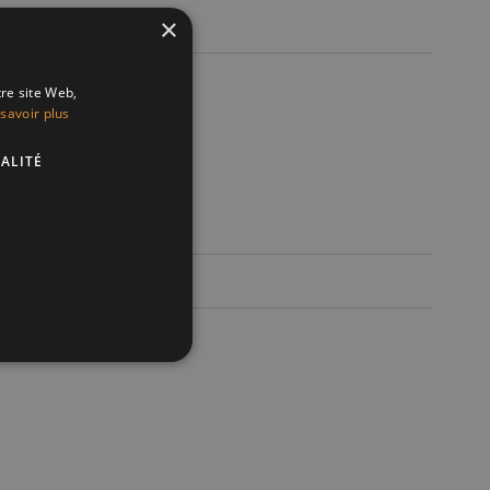
×
15m²
tre site Web,
savoir plus
ALITÉ
Oui