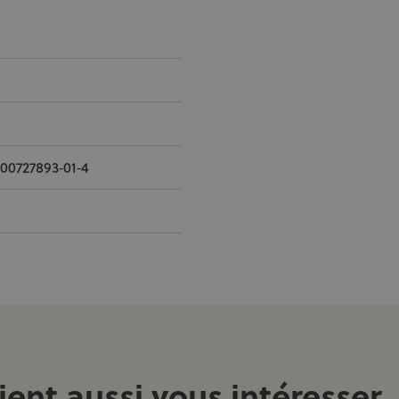
00727893‐01‐4
ient aussi vous intéresser