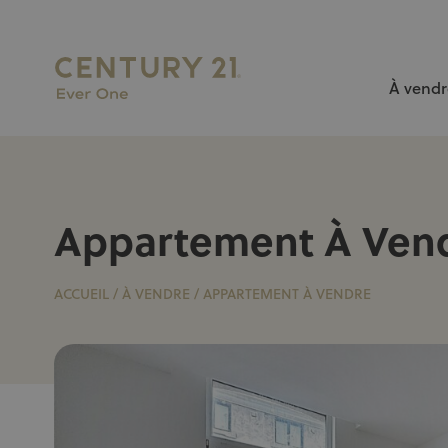
À vendr
L’AGENCE N°1 À BRUXELLES pour vendre ou louer votr
Appartement À Ven
ACCUEIL
/
À VENDRE
/
APPARTEMENT À VENDRE