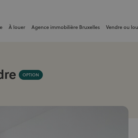
e
À louer
Agence immobilière Bruxelles
Vendre ou lo
e bien rapidement et au meilleur prix.
dre
OPTION