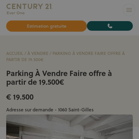
L’AGENCE N°1 À BRUXELLES pour vendre ou louer votre bi
Ouvr
Estimation gratuite
ACCUEIL
/
À VENDRE
/
PARKING À VENDRE FAIRE OFFRE À
PARTIR DE 19.500€
Parking À Vendre Faire offre à
partir de 19.500€
€ 19.500
Adresse sur demande - 1060 Saint-Gilles