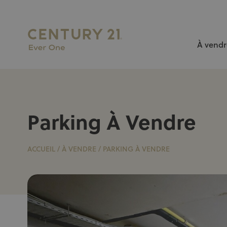
À vendr
L’AGENCE N°1 À BRUXELLES pour vendre ou louer votr
Parking À Vendre
ACCUEIL
/
À VENDRE
/
PARKING À VENDRE