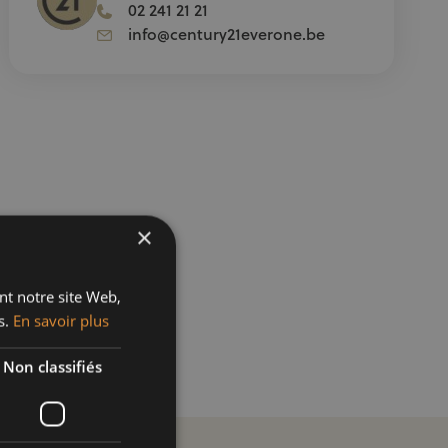
02 241 21 21
info@century21everone.be
×
ant notre site Web,
s.
En savoir plus
Non classifiés