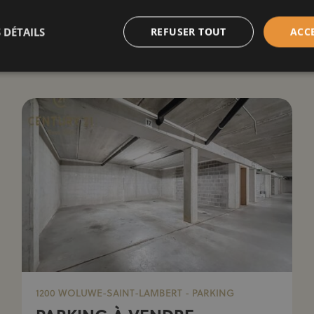
 DÉTAILS
REFUSER TOUT
ACC
ient aussi vous intéresser
1200 WOLUWE-SAINT-LAMBERT - PARKING