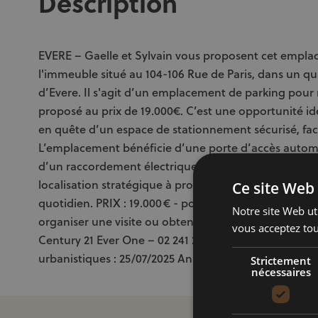
Description
EVERE – Gaelle et Sylvain vous proposent cet empl
l'immeuble situé au 104-106 Rue de Paris, dans un qua
d’Evere. Il s'agit d’un emplacement de parking pour
proposé au prix de 19.000€. C’est une opportunité idéa
en quête d’un espace de stationnement sécurisé, facil
L’emplacement bénéficie d’une porte d’accès autom
d’un raccordement électrique disponible pour install
localisation stratégique à proximité des grands axes 
Ce site Web 
quotidien. PRIX : 19.000 € - porte d'accès automati
Notre site Web uti
organiser une visite ou obtenir plus d’informations,
vous acceptez tou
Century 21 Ever One – 02 241 21 21 – info@century
urbanistiques : 25/07/2025 Annonce à titre informatif
Strictement
nécessaires