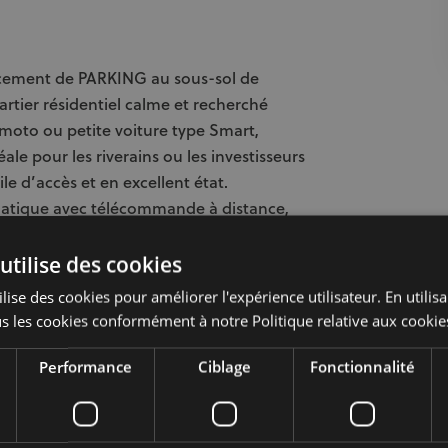
acement de PARKING au sous-sol de
rtier résidentiel calme et recherché
 moto ou petite voiture type Smart,
le pour les riverains ou les investisseurs
e d’accès et en excellent état.
atique avec télécommande à distance,
ation d'une borne , ainsi que d’une
routiers, facilitant les déplacements au
utilise des cookies
que - télécommande à distance Pour
lise des cookies pour améliorer l'expérience utilisateur. En utilis
 contactez votre agence n°1 de BELGIQUE :
s les cookies conformément à notre Politique relative aux cookie
21everone.be Demande de renseignements
 et non contractuel.
Performance
Ciblage
Fonctionnalité