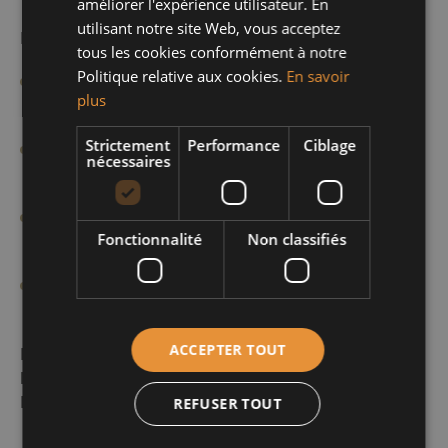
améliorer l'expérience utilisateur. En
utilisant notre site Web, vous acceptez
Nos atouts :
tous les cookies conformément à notre
Politique relative aux cookies.
En savoir
Une connaissance fine du secteur de la Chaussée
plus
de Haecht et de ses spécificités
Strictement
Performance
Ciblage
Une gamme complète de prestations immobilières
nécessaires
: vente, achat, location, gestion
Une équipe de professionnels expérimentés et à
Fonctionnalité
Non classifiés
votre écoute
La puissance et la visibilité du réseau immobilier
mondial CENTURY 21.
ACCEPTER TOUT
De plus, en nous choisissant, vous bénéficiez de
l’expertise de la meilleure agence CENTURY 21 de
Belgique.
REFUSER TOUT