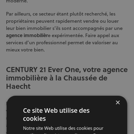
moderne.
Par ailleurs, ce secteur étant plutôt recherché, les
propriétaires peuvent rapidement vendre ou louer
leur bien immobilier s’ils sont accompagnés par une
agence immobilièr
e expérimentée. Faire appel aux
services d’un professionnel permet de valoriser au
mieux votre bien.
CENTURY 21 Ever One, votre agence
immobilière à la Chaussée de
Haecht
×
Notre agence immobilière CENTURY 21 Ever One est
Ce site Web utilise des
votre partenaire idéal pour tous vos projets. Forts de
notre expertise du marché local, nous vous offrons un
cookies
accompagnement sur-mesure et des services de
Notre site Web utilise des cookies pour
qualité.