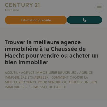
L’AGENCE N°1 À BRUXELLES pour vendre ou louer votre bi
Ouvr
Estimation gratuite
Trouver la meilleure agence
immobilière à la Chaussée de
Haecht pour vendre ou acheter un
bien immobilier
ACCUEIL
/
AGENCE IMMOBILIÈRE BRUXELLES
/
AGENCE
IMMOBILIÈRE SCHAERBEEK : COMMENT CHOISIR LA
MEILLEURE AGENCE POUR VENDRE OU ACHETER UN BIEN
IMMOBILIER ?
/
CHAUSSÉE DE HAECHT