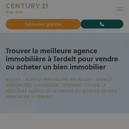
L’AGENCE N°1 À BRUXELLES pour vendre ou louer votre bi
Ouvr
Estimation gratuite
Trouver la meilleure agence
immobilière à Terdelt pour vendre
ou acheter un bien immobilier
ACCUEIL
/
AGENCE IMMOBILIÈRE BRUXELLES
/
AGENCE
IMMOBILIÈRE SCHAERBEEK : COMMENT CHOISIR LA
MEILLEURE AGENCE POUR VENDRE OU ACHETER UN BIEN
IMMOBILIER ?
/
TERDELT