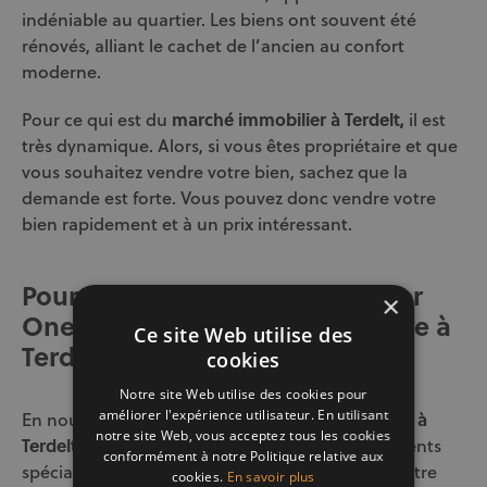
indéniable au quartier. Les biens ont souvent été
rénovés, alliant le cachet de l’ancien au confort
moderne.
Pour ce qui est du
marché immobilier à Terdelt,
il est
très dynamique. Alors, si vous êtes propriétaire et que
vous souhaitez vendre votre bien, sachez que la
demande est forte. Vous pouvez donc vendre votre
bien rapidement et à un prix intéressant.
Pourquoi choisir Century 21 Ever
×
One comme agence immobilière à
Ce site Web utilise des
Terdelt ?
cookies
Notre site Web utilise des cookies pour
améliorer l'expérience utilisateur. En utilisant
En nous choisissant comme
agence immobilière à
notre site Web, vous acceptez tous les cookies
Terdelt
, vous bénéficiez de l’expertise de nos agents
conformément à notre Politique relative aux
spécialisés dans la commune de Schaerbeek. Notre
cookies.
En savoir plus