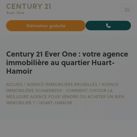
L’AGENCE N°1 À BRUXELLES pour vendre ou louer votre bi
Ouvr
Estimation gratuite
Century 21 Ever One : votre agence
immobilière au quartier Huart-
Hamoir
ACCUEIL
/
AGENCE IMMOBILIÈRE BRUXELLES
/
AGENCE
IMMOBILIÈRE SCHAERBEEK : COMMENT CHOISIR LA
MEILLEURE AGENCE POUR VENDRE OU ACHETER UN BIEN
IMMOBILIER ?
/
HUART-HAMOIR