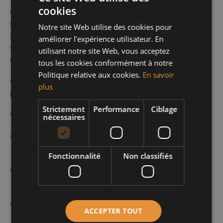
cookies
est ainsi votre meilleur allié. En effet, nous vous
guidons à chaque étape de votre projet immobilier.
Notre site Web utilise des cookies pour
De plus, notre agence est implantée à Schaerbeek
améliorer l'expérience utilisateur. En
depuis plusieurs années. Cela nous a permis de
utilisant notre site Web, vous acceptez
maîtriser parfaitement le marché immobilier local.
tous les cookies conformément à notre
Politique relative aux cookies.
En savoir
Concrètement, notre expertise du secteur nous
plus
permet de vous proposer :
Strictement
Performance
Ciblage
Une estimation précise de votre bien immobilier
nécessaires
Un accompagnement personnalisé pour l’achat ou
la vente de votre propriété
Fonctionnalité
Non classifiés
Une sélection rigoureuse des biens correspondant
à vos critères
Une gestion administrative complète de votre
ACCEPTER TOUT
transaction