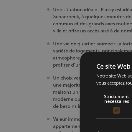
Une situation idéale : Plasky est i
Schaerbeek, à quelques minutes de 
commun et des grands axes routiers. 
ville et offre un accès aisé à de n
Une vie de quartier animée : La fort
variété de logements, principaleme
atmosphère vivante et conviviale da
profiter d’un cadre de vie dynamiqu
Ce site Web 
Notre site Web uti
Un choix varié de logements : Plask
vous acceptez tou
une majorité d’appartements (82,03
maisons unifamiliales (17,59 %). Q
Strictement
moderne ou une maison avec jardin, 
nécessaires
de besoins immobiliers.
Valeur immobilière attrayante : Le 
appartement est estimé à 3 589 €, t