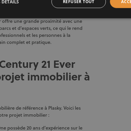
rtier de Plasky attractif pour les futurs
 DÉTAILS
REFUSER TOUT
ACC
investissement intéressant.
r offre une grande proximité avec une
arcs et d’espaces verts, ce qui le rend
rofessionnels et les personnes à la
in complet et pratique.
 Century 21 Ever
rojet immobilier à
lière de référence à Plasky. Voici les
tre projet immobilier :
 One possède 20 ans d’expérience sur le