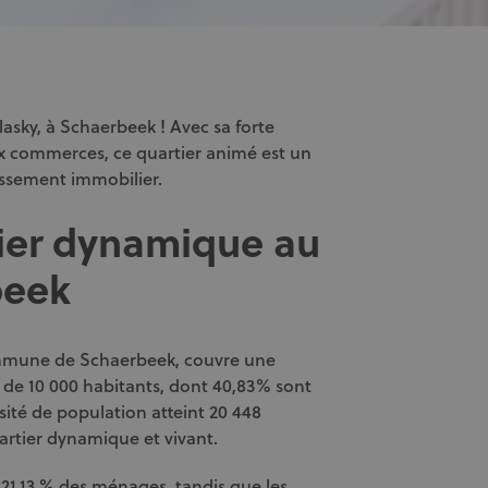
asky, à Schaerbeek ! Avec sa forte
x commerces, ce quartier animé est un
issement immobilier.
tier dynamique au
beek
commune de Schaerbeek, couvre une
s de 10 000 habitants, dont 40,83% sont
sité de population atteint 20 448
uartier dynamique et vivant.
21,13 % des ménages, tandis que les