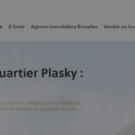
e
À louer
Agence immobilière Bruxelles
Vendre ou lo
e bien rapidement et au meilleur prix.
artier Plasky :
ES
/
AGENCE IMMOBILIÈRE SCHAERBEEK :
E POUR VENDRE OU ACHETER UN BIEN