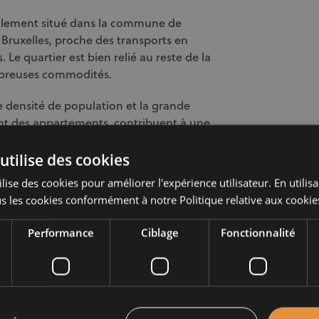
déalement situé dans la commune de
Bruxelles, proche des transports en
Le quartier est bien relié au reste de la
ombreuses commodités.
e densité de population et la grande
nt des appartements, contribuent à une
ns le quartier. Les habitants peuvent
e et agréable.
utilise des cookies
lise des cookies pour améliorer l'expérience utilisateur. En utilis
y offre un choix varié de logements, avec
s les cookies conformément à notre Politique relative aux cookie
 %) et une proportion importante de
ue vous recherchiez un appartement
Performance
Ciblage
Fonctionnalité
le quartier répond à un large éventail
prix moyen du mètre carré pour un
andis que celui d’une maison est de 3 305