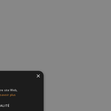
×
tre site Web,
savoir plus
ALITÉ