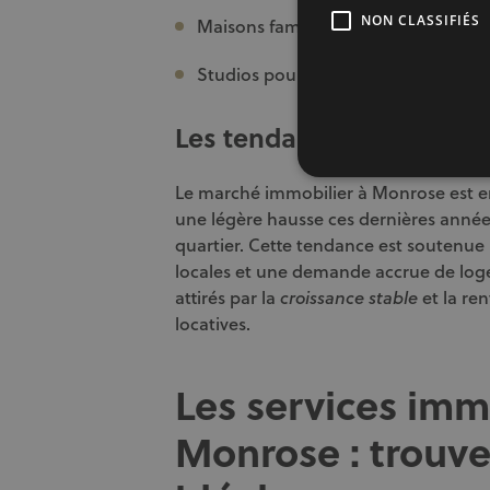
NON CLASSIFIÉS
Maisons familiales avec jardin
Studios pour étudiants ou jeunes ac
Les tendances actuelles
Le marché immobilier à Monrose est en
une légère hausse ces dernières années,
quartier. Cette tendance est soutenue 
locales et une demande accrue de loge
attirés par la
et la ren
croissance stable
locatives.
Les services imm
Monrose : trouve