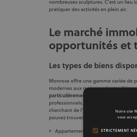
nombreuses sculptures. C’est un lieu 
pratiquer des activités en plein air.
Le marché immob
opportunités et
Les types de biens disp
Monrose offre une gamme variée de pr
modernes aux maisons plus traditionn
particulièrement populaires
, souvent 
professionnels. Les maisons individuelles
cherchant de l’espace supplémentaire.
Notre site W
pouvez trouver :
vous accep
Appartements neufs et rénovés
STRICTEMENT NÉ