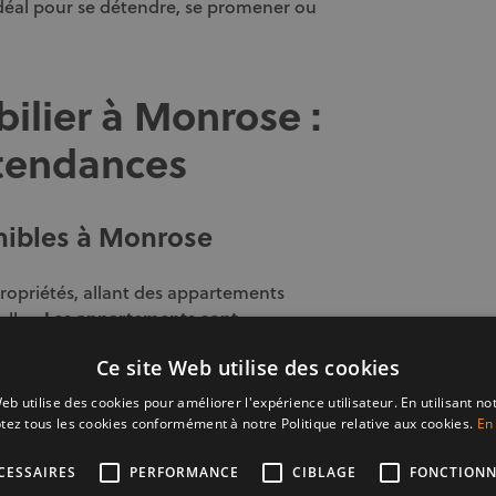
idéal pour se détendre, se promener ou
ilier à Monrose :
 tendances
onibles à Monrose
opriétés, allant des appartements
elles.
Les appartements sont
choisis par les jeunes couples et les
Ce site Web utilise des cookies
, quant à elles, attirent les familles
 Voici quelques types de biens que vous
eb utilise des cookies pour améliorer l'expérience utilisateur. En utilisant no
tez tous les cookies conformément à notre Politique relative aux cookies.
En 
CESSAIRES
PERFORMANCE
CIBLAGE
FONCTIONN