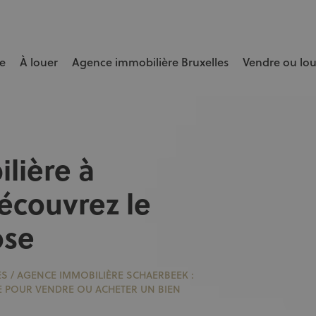
e
À louer
Agence immobilière Bruxelles
Vendre ou lo
e bien rapidement et au meilleur prix.
lière à
écouvrez le
ose
ES
/
AGENCE IMMOBILIÈRE SCHAERBEEK :
E POUR VENDRE OU ACHETER UN BIEN