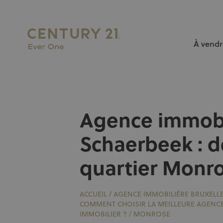
À vendr
L’AGENCE N°1 À BRUXELLES pour vendre ou louer votr
Agence immobi
Schaerbeek : d
quartier Monr
ACCUEIL
/
AGENCE IMMOBILIÈRE BRUXELL
COMMENT CHOISIR LA MEILLEURE AGENC
IMMOBILIER ?
/
MONROSE