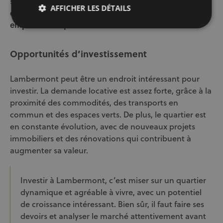
stagnation.
Le prix au mètre carré dépend
AFFICHER LES DÉTAILS
évidemment du type de bien, de son état et de son
emplacement précis.
Opportunités d’investissement
Lambermont peut être un endroit intéressant pour
investir. La demande locative est assez forte, grâce à la
proximité des commodités, des transports en
commun et des espaces verts. De plus, le quartier est
en constante évolution, avec de nouveaux projets
immobiliers et des rénovations qui contribuent à
augmenter sa valeur.
Investir à Lambermont, c’est miser sur un quartier
dynamique et agréable à vivre, avec un potentiel
de croissance intéressant. Bien sûr, il faut faire ses
devoirs et analyser le marché attentivement avant