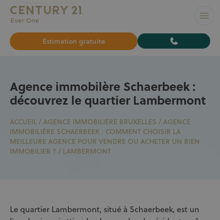
L’AGENCE N°1 À BRUXELLES pour vendre ou louer votre bi
Ouvr
Estimation gratuite
Agence immobilère Schaerbeek :
découvrez le quartier Lambermont
ACCUEIL
/
AGENCE IMMOBILIÈRE BRUXELLES
/
AGENCE
IMMOBILIÈRE SCHAERBEEK : COMMENT CHOISIR LA
MEILLEURE AGENCE POUR VENDRE OU ACHETER UN BIEN
IMMOBILIER ?
/
LAMBERMONT
Le quartier Lambermont, situé à Schaerbeek, est un