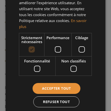
améliorer l'expérience utilisateur. En
qui rend le quartier attractif pour différents types
utilisant notre site Web, vous acceptez
d’acheteurs et de locataires.
tous les cookies conformément à notre
Politique relative aux cookies.
En savoir
Appartements (studios, appartements 1-3
plus
chambres, penthouses)
Strictement
Performance
Ciblage
Maisons de ville (avec ou sans jardin)
nécessaires
Immeubles de rapport
Lofts et duplex
Fonctionnalité
Non classifiés
Tendances des prix
Les prix à Lambermont, comme partout à Bruxelles,
ACCEPTER TOUT
ont tendance à fluctuer. En général, on observe une
augmentation constante sur le long terme, mais il
REFUSER TOUT
peut y avoir des petites baisses ou des périodes de