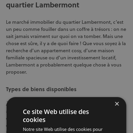
quartier Lambermont
Le marché immobilier du quartier Lambermont, c’est
un peu comme fouiller dans un coffre à trésors : on ne
sait jamais vraiment sur quoi on va tomber. Mais une
chose est sûre, il y a de quoi faire ! Que vous soyez à la
recherche d’un appartement cosy, d’une maison
familiale spacieuse ou d’un investissement locatif,
Lambermont a probablement quelque chose à vous
proposer.
Types de biens disponibles
×
À Lambermont, on trouve un peu de tout. Des
appartements modernes dans des immeubles récents,
Ce site Web utilise des
des maisons de ville avec du cachet, et même
cookies
quelques
pour les investisseurs.
immeubles de rapport
Notre site Web utilise des cookies pour
Il y a vraiment un mélange de styles et de tailles, ce