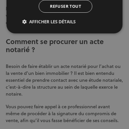
REFUSER TOUT
N’hésitez pas à demander une estimation des frais à
votre notaire avant de vous engager dans la signature
AFFICHER LES DÉTAILS
de l’acte notarié.
Comment se procurer un acte
notarié ?
Besoin de faire établir un acte notarié pour l’achat ou
la vente d’un bien immobilier ? Il est bien entendu
essentiel de prendre contact avec une étude notariale,
c’est-à-dire la structure au sein de laquelle exerce le
notaire.
Vous pouvez faire appel à ce professionnel avant
même de procéder à la signature du compromis de
vente, afin qu’il vous fasse bénéficier de ses conseils.