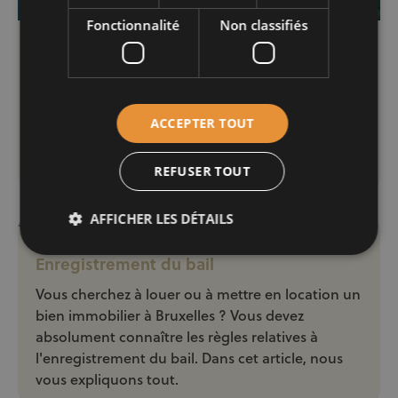
Fonctionnalité
Non classifiés
Droit de préemption
Vous envisagez de vendre ou d'acheter un bien
immobilier en Belgique ? Et si un droit de
préemption s'appliquait ? Century 21 Ever One,
ACCEPTER TOUT
agence immobilière à Bruxelles, vous explique
tout sur ce fameux droit.
REFUSER TOUT
AFFICHER LES DÉTAILS
Enregistrement du bail
Vous cherchez à louer ou à mettre en location un
bien immobilier à Bruxelles ? Vous devez
absolument connaître les règles relatives à
l'enregistrement du bail. Dans cet article, nous
vous expliquons tout.