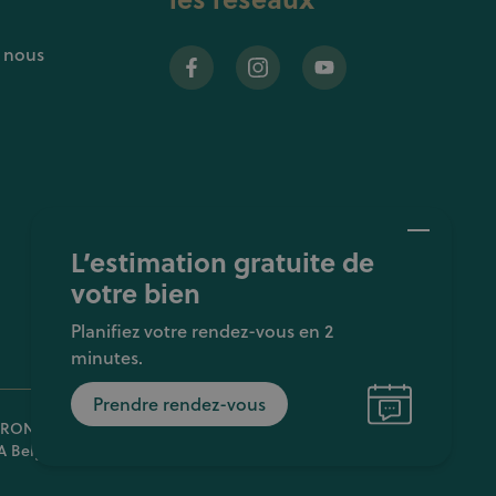
z nous
L’estimation gratuite de
votre bien
Planifiez votre rendez-vous en 2
minutes.
Prendre rendez-vous
ONE srl • T.V.A : BE 0674.400.121 • Gaëlle Maerschalck :
A Belgium SA – police n° 730.390.160 • KBC 94-7350-4781-