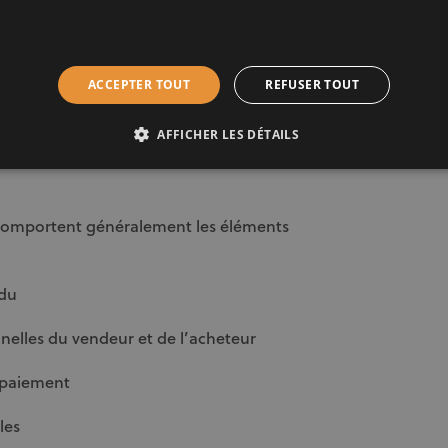
tant de vous faire conseiller par un
agent immobilier
.
ACCEPTER TOUT
REFUSER TOUT
omis de vente :
AFFICHER LES DÉTAILS
comportent généralement les éléments
ndu
nnelles du vendeur et de l’acheteur
e paiement
les