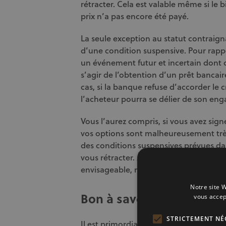
rétracter. Cela est valable même si le b
prix n’a pas encore été payé.
La seule exception au statut contraig
d’une condition suspensive. Pour rapp
un événement futur et incertain dont dé
s’agir de l’obtention d’un prêt bancai
cas, si la banque refuse d’accorder le 
l’acheteur pourra se délier de son en
Vous l’aurez compris, si vous avez sig
vos options sont malheureusement très 
des conditions suspensives prévues d
vous rétracter. À défaut, une discussio
envisageable, mais sans garantie.
Notre site W
Bon à savoir
vous accep
STRICTEMENT NÉ
Il est primordial, avant de
signer le c