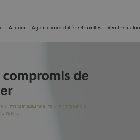
e
À louer
Agence immobilière Bruxelles
Vendre ou lo
e bien rapidement et au meilleur prix.
 compromis de
er
ES
/
LEXIQUE IMMOBILIER : LES TERMES À
E VENTE