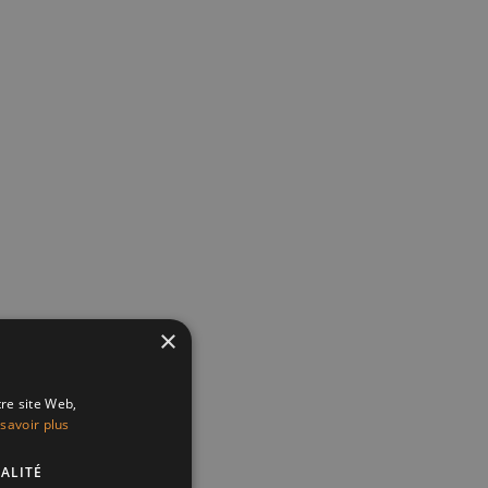
×
tre site Web,
savoir plus
ALITÉ