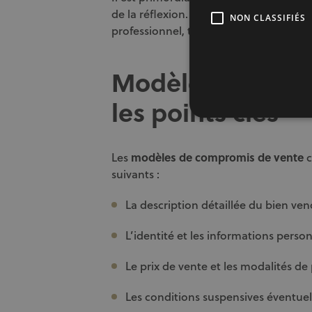
de la réflexion. Il est également impor
NON CLASSIFIÉS
professionnel, tel qu’un notaire ou un
Modèle de compr
les points clés
Les
modèles de compromis de vente
suivants :
La description détaillée du bien ve
L’identité et les informations perso
Le prix de vente et les modalités d
Les conditions suspensives éventuel