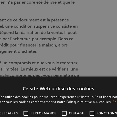
ien n’a pas encore été délivré et que le
nant de ce document est la présence
el, une condition suspensive consiste en
pend la réalisation de la vente. Il peut
re par l’acheteur, par exemple. Dans ce
crédit pour financer la maison, alors
gagement d’acheter.
né un compromis et que vous le regrettez,
limitées. Le mieux est de vérifier si une
ans le compromis peut vous permettre de
n à l’amiable avec le vendeur reste
Ce site Web utilise des cookies
eb utilise des cookies pour améliorer l'expérience utilisateur. En utilisant no
tez tous les cookies conformément à notre Politique relative aux cookies.
En 
CESSAIRES
PERFORMANCE
CIBLAGE
FONCTIONN
ompromis de vente
, de prendre le temps