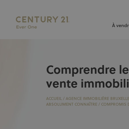
À vendr
L’AGENCE N°1 À BRUXELLES pour vendre ou louer votr
Comprendre le
vente immobili
ACCUEIL
/
AGENCE IMMOBILIÈRE BRUXELL
ABSOLUMENT CONNAÎTRE
/
COMPROMIS D